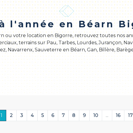
à l'année en Béarn B
rn ou votre location en Bigorre, retrouvez toutes nos 
ciaux, terrains sur Pau, Tarbes, Lourdes, Jurançon, Nav
ez, Navarrenx, Sauveterre en Béarn, Gan, Billère, Barège
1
2
3
4
5
6
7
8
9
10
...
16
17