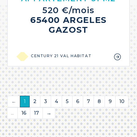
520 €/mois
65400 ARGELES
GAZOST
CENTURY 21 VAL HABITAT
←
1
2
3
4
5
6
7
8
9
10
...
16
17
→