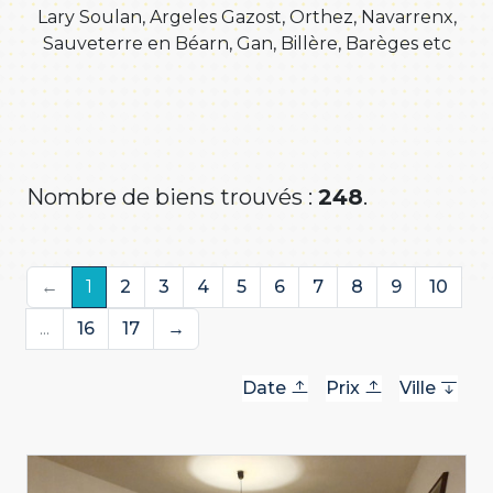
Lary Soulan, Argeles Gazost, Orthez, Navarrenx,
Sauveterre en Béarn, Gan, Billère, Barèges etc
Nombre de biens trouvés :
248
.
←
1
2
3
4
5
6
7
8
9
10
...
16
17
→
Date
Prix
Ville