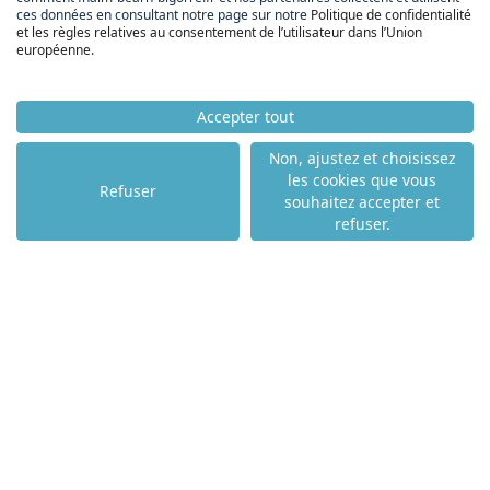
ces données en consultant notre page sur notre
Politique de confidentialité
et les règles relatives au consentement de l’utilisateur dans l’Union
européenne
.
Accepter tout
Non, ajustez et choisissez
les cookies que vous
Refuser
souhaitez accepter et
FNAIM BÉARN
refuser.
BIGORRE
ACCUEIL
ACHETER
LOUER
VENDRE
NOS PARTENAIRES
NOS AGENCES
NOS ACTUALITÉS