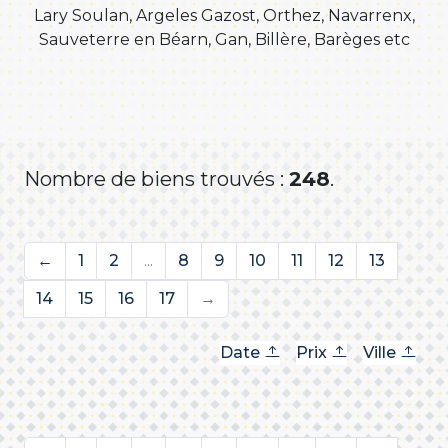
Lary Soulan, Argeles Gazost, Orthez, Navarrenx,
Sauveterre en Béarn, Gan, Billère, Barèges etc
Nombre de biens trouvés :
248
.
←
1
2
...
8
9
10
11
12
13
14
15
16
17
→
Date
Prix
Ville