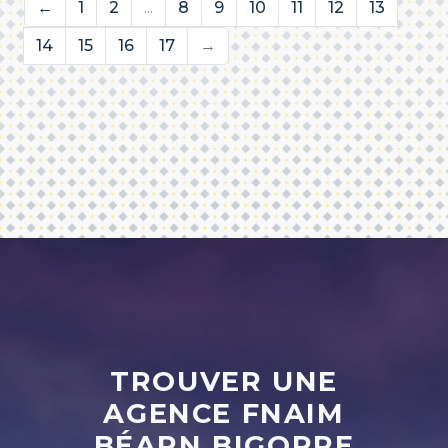
←
1
2
...
8
9
10
11
12
13
14
15
16
17
→
TROUVER UNE
AGENCE FNAIM
BÉARN BIGORRE