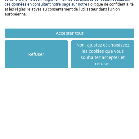
ces données en consultant notre page sur notre
Politique de confidentialité
et les règles relatives au consentement de l’utilisateur dans l’Union
européenne
.
Accepter tout
Non, ajustez et choisissez
les cookies que vous
Refuser
souhaitez accepter et
FNAIM BÉARN
refuser.
BIGORRE
ACCUEIL
ACHETER
LOUER
VENDRE
NOS PARTENAIRES
NOS AGENCES
NOS ACTUALITÉS