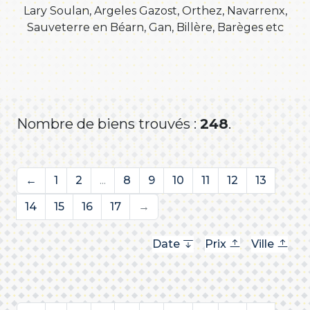
Lary Soulan, Argeles Gazost, Orthez, Navarrenx,
Sauveterre en Béarn, Gan, Billère, Barèges etc
Nombre de biens trouvés :
248
.
←
1
2
...
8
9
10
11
12
13
14
15
16
17
→
Date
Prix
Ville