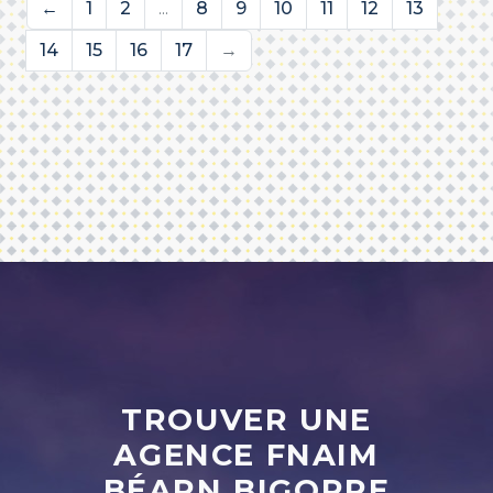
←
1
2
...
8
9
10
11
12
13
14
15
16
17
→
TROUVER UNE
AGENCE FNAIM
BÉARN BIGORRE