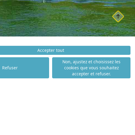
Accepter tout
Non, ajustez et choisissez les
Refuser
cookies que vous souhaitez
accepter et refuser.