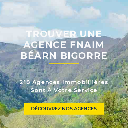
TROUVER UNE
AGENCE FNAIM
BÉARN BIGORRE
218 Agences Immobillières
Sont À Votre Service
DÉCOUVREZ NOS AGENCES