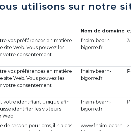
ous utilisons sur notre s
Nom de domaine
e
tre vos préférences en matière
fnaim-bearn-
3
e site Web. Vous pouvez les
bigorre.fr
rer votre consentement
tre vos préférences en matière
fnaim-bearn-
P
e site Web. Vous pouvez les
bigorre.fr
rer votre consentement
t votre identifiant unique afin
fnaim-bearn-
P
isse identifier les visiteurs
bigorre.fr
e Web.
ie de session pour cms, il n'a pas
www.fnaim-bearn-
2