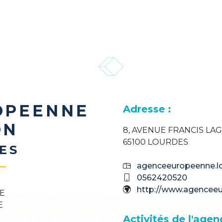
OPEENNE
Adresse :
ON
8, AVENUE FRANCIS LA
65100 LOURDES
ES
agenceeuropeenne.l
0562420520
http://www.agencee
Activités de l'agen