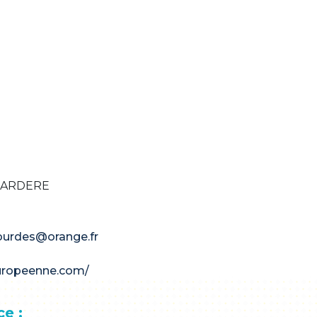
GARDERE
ourdes@orange.fr
uropeenne.com/
ce :