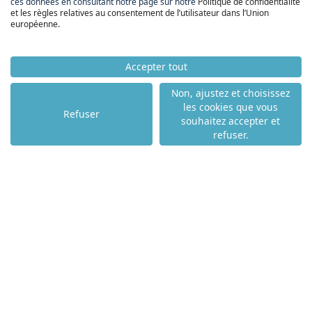
ces données en consultant notre page sur notre
Politique de confidentialité
FNAIM BÉARN
et les règles relatives au consentement de l’utilisateur dans l’Union
BIGORRE
européenne
.
ACCUEIL
Accepter tout
ACHETER
Non, ajustez et choisissez
LOUER
les cookies que vous
Refuser
VENDRE
souhaitez accepter et
NOS PARTENAIRES
refuser.
NOS AGENCES
NOS ACTUALITÉS
NOS COMPÉTENCES
NOTRE TOP VILLE
PAU - 64000
ANGLET - 64600
BIARRITZ - 64200