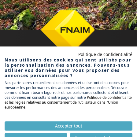
Politique de confidentialité
Nous utilisons des cookies qui sont utilisés pour
la personnalisation des annonces. Pouvons-nous
utiliser vos données pour vous proposer des
annonces personnalisées ?
Nos partenaires recueilleront ces données et utiliseront des cookies pour
FNAIM BÉARN
mesurer les performances des annonces et les personnaliser. Découvrir
BIGORRE
comment fnaim-bearn-bigorre.fr et nos partenaires collectent et utilisent
ces données en consultant notre page sur notre
Politique de confidentialité
et les règles relatives au consentement de l’utilisateur dans l’Union
européenne
.
ACCUEIL
ACHETER
LOUER
Accepter tout
VENDRE