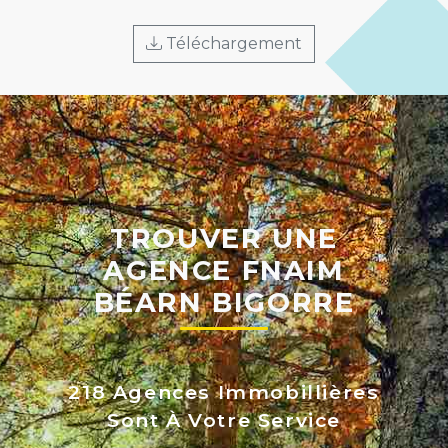
Téléchargement
TROUVER UNE
AGENCE FNAIM
BÉARN BIGORRE
218 Agences Immobillières
Sont À Votre Service