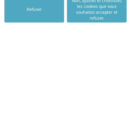
Non, ajustez et choisissez
NOS PARTENAIRES
les cookies que vous
NOS AGENCES
Refuser
souhaitez accepter et
NOS ACTUALITÉS
refuser.
NOS COMPÉTENCES
NOTRE TOP VILLE
PAU - 64000
ANGLET - 64600
BIARRITZ - 64200
BAYONNE - 64100
ST JEAN DE LUZ - 64500
HENDAYE - 64700
ST LARY SOULAN - 65170
LOURDES - 65100
TARBES - 65000
URRUGNE - 64122