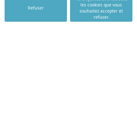
les cookies que vous
NOS AGENCES
Refuser
souhaitez accepter et
NOS ACTUALITÉS
refuser.
NOS COMPÉTENCES
NOTRE TOP VILLE
PAU - 64000
ANGLET - 64600
BIARRITZ - 64200
BAYONNE - 64100
ST JEAN DE LUZ - 64500
HENDAYE - 64700
ST LARY SOULAN - 65170
LOURDES - 65100
TARBES - 65000
URRUGNE - 64122