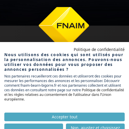
Politique de confidentialité
Nous utilisons des cookies qui sont utilisés pour
la personnalisation des annonces. Pouvons-nous
utiliser vos données pour vous proposer des
annonces personnalisées ?
FNAIM BÉARN
Nos partenaires recueilleront ces données et utiliseront des cookies pour
mesurer les performances des annonces et les personnaliser. Découvrir
BIGORRE
comment fnaim-bearn-bigorre.fr et nos partenaires collectent et utilisent
ces données en consultant notre page sur notre
Politique de confidentialité
et les règles relatives au consentement de l’utilisateur dans l’Union
européenne
.
ACCUEIL
ACHETER
LOUER
Accepter tout
VENDRE
Non, ajustez et choisissez
NOS PARTENAIRES