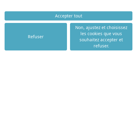
ACCUEIL
Accepter tout
ACHETER
LOUER
Non, ajustez et choisissez
VENDRE
les cookies que vous
Refuser
souhaitez accepter et
NOS PARTENAIRES
refuser.
NOS AGENCES
NOS ACTUALITÉS
NOS COMPÉTENCES
NOTRE TOP VILLE
PAU - 64000
ANGLET - 64600
BIARRITZ - 64200
BAYONNE - 64100
ST JEAN DE LUZ - 64500