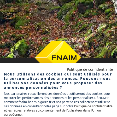
Politique de confidentialité
Nous utilisons des cookies qui sont utilisés pour
la personnalisation des annonces. Pouvons-nous
utiliser vos données pour vous proposer des
annonces personnalisées ?
Nos partenaires recueilleront ces données et utiliseront des cookies pour
mesurer les performances des annonces et les personnaliser. Découvrir
comment fnaim-bearn-bigorre.fr et nos partenaires collectent et utilisent
FNAIM BÉARN
ces données en consultant notre page sur notre
Politique de confidentialité
BIGORRE
et les règles relatives au consentement de l’utilisateur dans l’Union
européenne
.