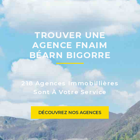
TROUVER UNE
AGENCE FNAIM
BÉARN BIGORRE
218 Agences Immobillières
Sont À Votre Service
DÉCOUVREZ NOS AGENCES