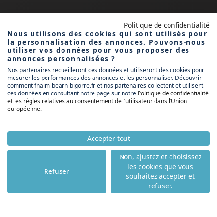
Politique de confidentialité
Nous utilisons des cookies qui sont utilisés pour
la personnalisation des annonces. Pouvons-nous
FNAIM BÉARN
utiliser vos données pour vous proposer des
BIGORRE
annonces personnalisées ?
Nos partenaires recueilleront ces données et utiliseront des cookies pour
mesurer les performances des annonces et les personnaliser. Découvrir
comment fnaim-bearn-bigorre.fr et nos partenaires collectent et utilisent
ACCUEIL
ces données en consultant notre page sur notre
Politique de confidentialité
ACHETER
et les règles relatives au consentement de l’utilisateur dans l’Union
européenne
.
LOUER
VENDRE
NOS PARTENAIRES
Accepter tout
NOS AGENCES
Non, ajustez et choisissez
NOS ACTUALITÉS
les cookies que vous
NOS COMPÉTENCES
Refuser
souhaitez accepter et
refuser.
NOTRE TOP VILLE