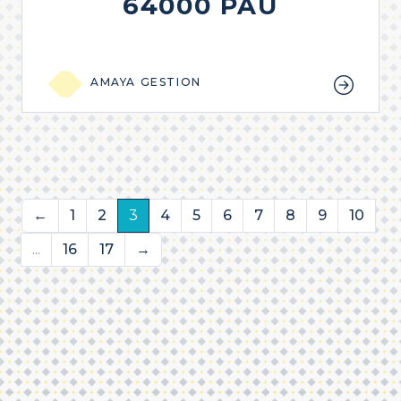
64000 PAU
AMAYA GESTION
←
1
2
3
4
5
6
7
8
9
10
...
16
17
→