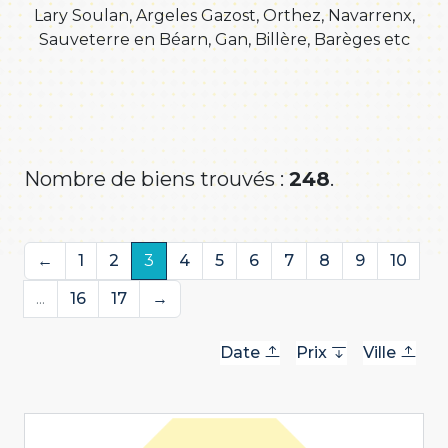
Lary Soulan, Argeles Gazost, Orthez, Navarrenx,
Sauveterre en Béarn, Gan, Billère, Barèges etc
Nombre de biens trouvés :
248
.
←
1
2
3
4
5
6
7
8
9
10
...
16
17
→
Date
Prix
Ville