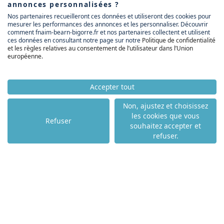
annonces personnalisées ?
ACCUEIL
Nos partenaires recueilleront ces données et utiliseront des cookies pour
ACHETER
mesurer les performances des annonces et les personnaliser. Découvrir
comment fnaim-bearn-bigorre.fr et nos partenaires collectent et utilisent
LOUER
ces données en consultant notre page sur notre
Politique de confidentialité
VENDRE
et les règles relatives au consentement de l’utilisateur dans l’Union
européenne
.
NOS PARTENAIRES
NOS AGENCES
NOS ACTUALITÉS
Accepter tout
NOS COMPÉTENCES
Non, ajustez et choisissez
les cookies que vous
Refuser
souhaitez accepter et
NOTRE TOP VILLE
refuser.
PAU - 64000
ANGLET - 64600
BIARRITZ - 64200
BAYONNE - 64100
ST JEAN DE LUZ - 64500
HENDAYE - 64700