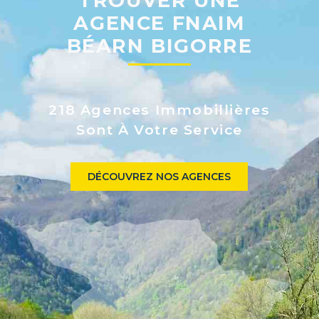
TROUVER UNE
AGENCE FNAIM
BÉARN BIGORRE
218 Agences Immobillières
Sont À Votre Service
DÉCOUVREZ NOS AGENCES