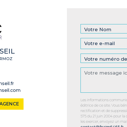
SEIL
ERMOZ
eil.fr
nseil.com
Les informations communiq
L'AGENCE
éditrice de ce site. Vous bén
rectification et de suppres
575 du 21 juin 2004 pour la
les exercer, envoyez un mail
contact@fnaim6465.fr
.