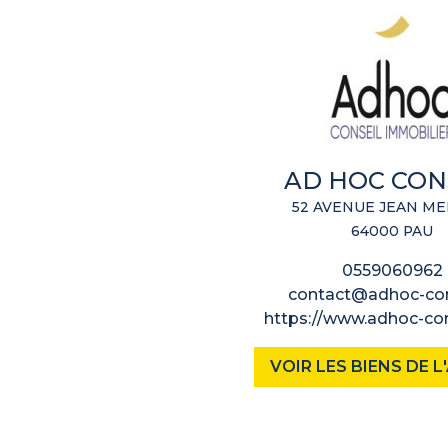
AD HOC CON
52 AVENUE JEAN M
64000 PAU
0559060962
contact@adhoc-cons
https://www.adhoc-co
VOIR LES BIENS DE 