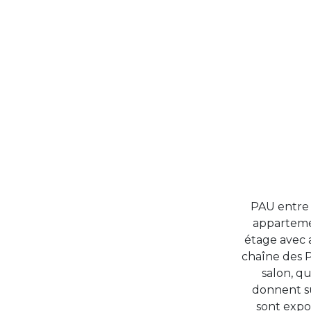
PAU entre 
appartemen
étage avec a
chaîne des P
salon, q
donnent s
sont expos