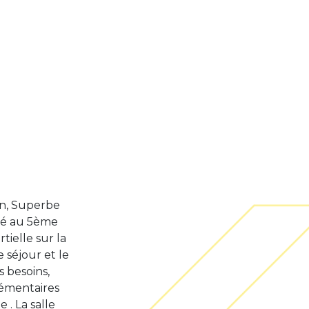
on, Superbe
tué au 5ème
ielle sur la
 séjour et le
 besoins,
émentaires
 . La salle