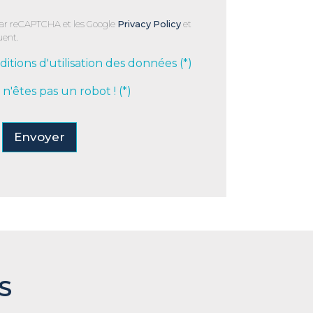
par reCAPTCHA et les Google
Privacy Policy
et
uent.
ditions d'utilisation des données (*)
s n'êtes pas un robot ! (*)
Envoyer
S