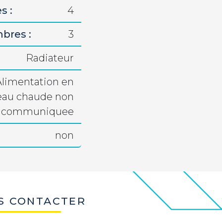
s :
4
bres :
3
Radiateur
Alimentation en
eau chaude non
communiquee
non
S CONTACTER