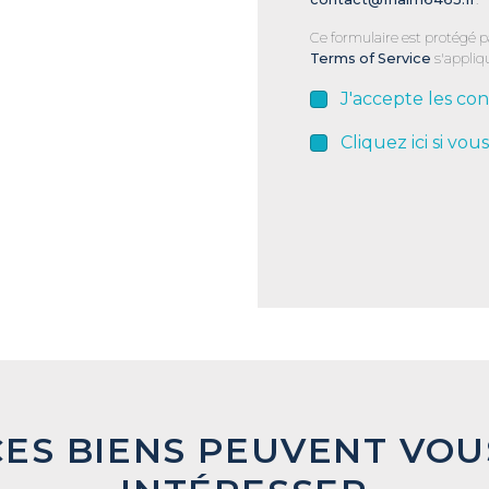
Ce formulaire est protégé 
Terms of Service
s'appliq
J'accepte les con
Cliquez ici si vou
CES BIENS PEUVENT VOU