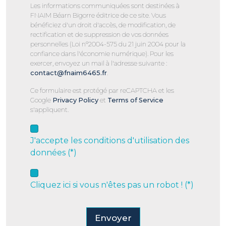
Les informations communiquées sont destinées à
FNAIM Béarn Bigorre éditrice de ce site. Vous
bénéficiez d'un droit d'accès, de modification, de
rectification et de suppression de vos données
personnelles (Loi n°2004-575 du 21 juin 2004 pour la
confiance dans l'économie numérique). Pour les
exercer, envoyez un mail à l'adresse suivante :
contact@fnaim6465.fr
.
Ce formulaire est protégé par reCAPTCHA et les
Google
Privacy Policy
et
Terms of Service
s'appliquent.
J'accepte les conditions d'utilisation des
données (*)
Cliquez ici si vous n'êtes pas un robot ! (*)
Envoyer