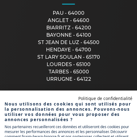
PAU - 64000
ANGLET - 64600
BIARRITZ - 64200
BAYONNE - 64100
ST JEAN DE LUZ - 64500
HENDAYE - 64700
ST LARY SOULAN - 65170
LOURDES - 65100
TARBES - 65000
URRUGNE - 64122
Politique de confidentialité
CONTACTEZ-NOUS
Nous utilisons des cookies qui sont utilisés pour
la personnalisation des annonces. Pouvons-nous
utiliser vos données pour vous proposer des
annonces personnalisées ?
Nos partenaires recueilleront ces données et utiliseront des cookies pour
1 rue donzac
mesurer les performances des annonces et les personnaliser. Découvrir
64100 bayonne
comment fnaim-bearn-bigorre.fr et nos partenaires collectent et utilisent