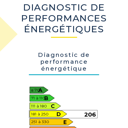
DIAGNOSTIC DE
PERFORMANCES
ÉNERGÉTIQUES
Diagnostic de
performance
énergétique
A
≤ 70
B
71 à 110
C
111 à 180
D
206
181 à 250
E
251 à 330