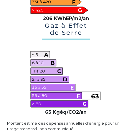
F
331 à 420
G
> 420
206 KWhEP/m2/an
Gaz à Effet
de Serre
A
≤ 5
B
6 à 10
C
11 à 20
D
21 à 35
E
36 à 55
F
63
56 à 80
G
> 80
63 Kgéq/CO2/an
Montant estimé des dépenses annuelles d'énergie pour un
usage standard : non communiqué.