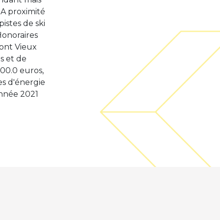
>A proximité
istes de ski
Honoraires
ont Vieux
s et de
00.0 euros,
s d'énergie
année 2021