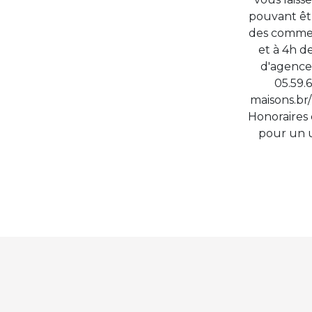
pouvant êtr
des commerc
et à 4h d
d'agence
05.59.
maisons.br
Honoraires
pour un u