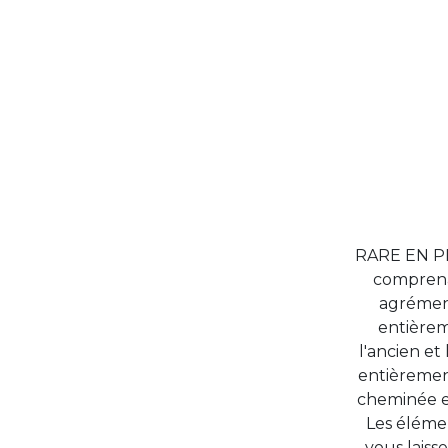
RARE EN PL
comprena
agrément
entièrem
l'ancien e
entièremen
cheminée en
Les élémen
vous laiss