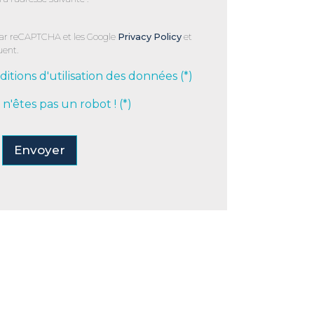
par reCAPTCHA et les Google
Privacy Policy
et
uent.
ditions d'utilisation des données (*)
s n'êtes pas un robot ! (*)
Envoyer