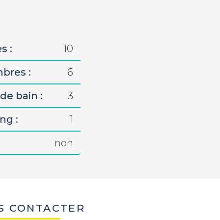
s :
10
bres :
6
de bain :
3
ng :
1
non
S CONTACTER