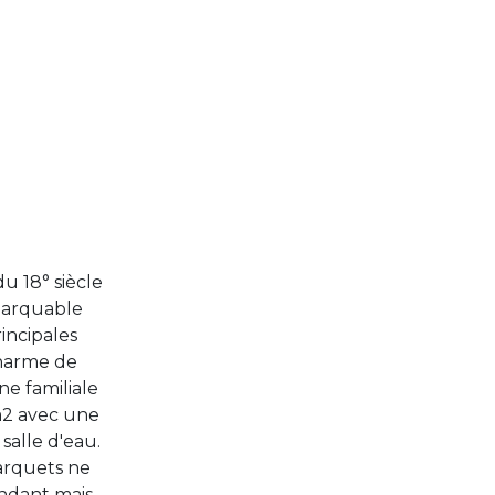
 18° siècle
marquable
incipales
charme de
e familiale
m2 avec une
salle d'eau.
parquets ne
endant mais