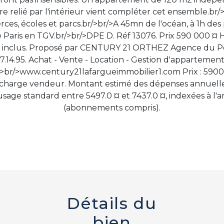
e relié par l'intérieur vient compléter cet ensemble.br/
es, écoles et parcs.br/>br/>A 45mn de l'océan, à 1h des p
e Paris en TGV.br/>br/>DPE D. Réf 13076. Prix 590 000 ¤ 
 inclus. Proposé par CENTURY 21 ORTHEZ Agence du P
67.14.95. Achat - Vente - Location - Gestion d'appartement
/>br/>www.century21lafargueimmobilier1.com Prix : 5900
 charge vendeur. Montant estimé des dépenses annuelle
sage standard entre 5497.0 ¤ et 7437.0 ¤, indexées à l'
(abonnements compris).
Détails du
bien