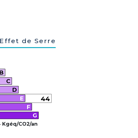
Effet de Serre
B
C
D
E
44
F
G
 Kgéq/CO2/an