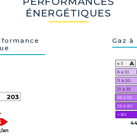
PERFORMANCES
ÉNERGÉTIQUES
rformance
Gaz à 
que
A
≤ 5
6 à 10
11 à 20
21 à 35
203
36 à 55
56 à 80
> 80
G
44
/an