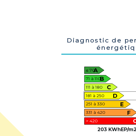
Diagnostic de pe
énergéti
A
≤ 70
B
71 à 110
C
111 à 180
D
181 à 250
E
251 à 330
F
331 à 420
> 420
203 KWhEP/m2