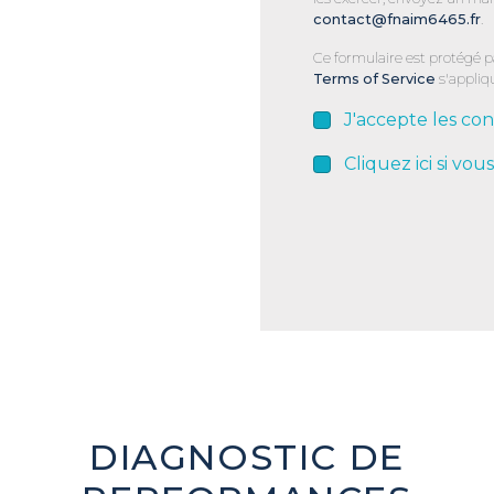
contact@fnaim6465.fr
.
Ce formulaire est protégé 
Terms of Service
s'appliq
J'accepte les con
Cliquez ici si vou
DIAGNOSTIC DE