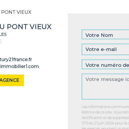
U PONT VIEUX
LES
Z
ry21france.fr
eimmobilier1.com
L'AGENCE
Les informations communiq
éditrice de ce site. Vous bén
rectification et de suppres
575 du 21 juin 2004 pour la
les exercer, envoyez un mail