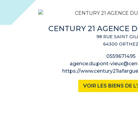
CENTURY 21 AGENCE D
98 RUE SAINT GIL
64300 ORTHE
0559671495
agence.du.pont-vieux@centu
https://www.century21lafargu
VOIR LES BIENS DE 