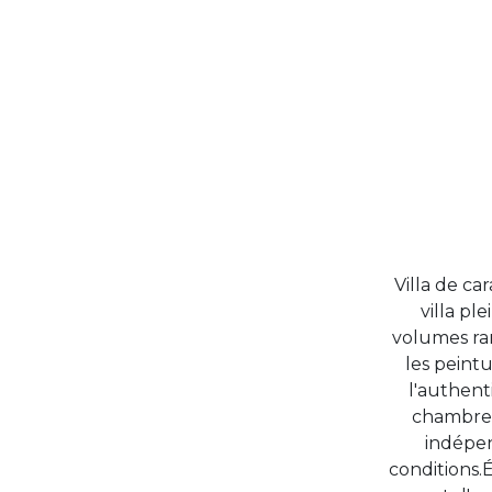
Villa de ca
villa p
volumes rar
les peint
l'authent
chambres,
indépen
conditions.É