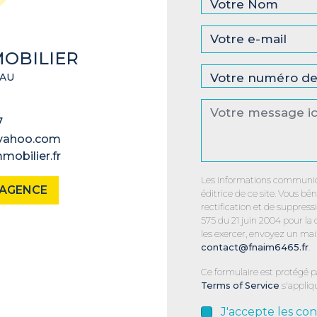
OBILIER
SAU
7
@yahoo.com
mobilier.fr
Les informations communiq
L'AGENCE
éditrice de ce site. Vous bén
rectification et de suppres
575 du 21 juin 2004 pour la
les exercer, envoyez un mail
contact@fnaim6465.fr
.
Ce formulaire est protégé 
Terms of Service
s'appliq
J'accepte les con