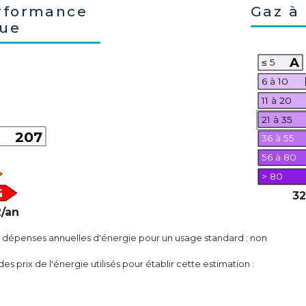
rformance
Gaz à 
que
A
≤ 5
6 à 10
11 à 20
21 à 35
207
36 à 55
56 à 80
> 80
G
32
/an
 dépenses annuelles d'énergie pour un usage standard : non
s prix de l'énergie utilisés pour établir cette estimation :