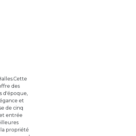
Halles.Cette
ffre des
es d'époque,
légance et
se de cinq
 et entrée
illeures
 la propriété