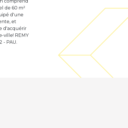
son comprend
el de 60 m²
quipé d'une
ente, et
e d'acquérir
e-ville! REMY
 - PAU.