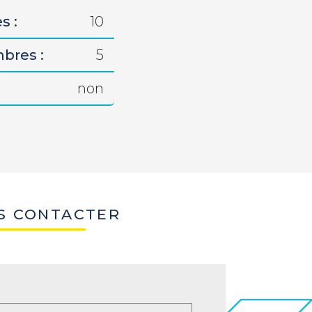
s :
10
bres :
5
non
S CONTACTER