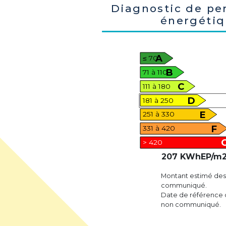
Diagnostic de pe
énergéti
A
≤ 70
B
71 à 110
C
111 à 180
D
181 à 250
E
251 à 330
F
331 à 420
> 420
207 KWhEP/m2
Montant estimé des
communiqué.
Date de référence de
non communiqué.