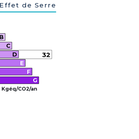
Effet de Serre
B
C
D
32
E
F
G
 Kgéq/CO2/an