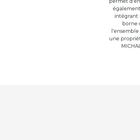
permet d'en
également 
intégrant 
borne d
l'ensemble 
une propriét
MICHAL