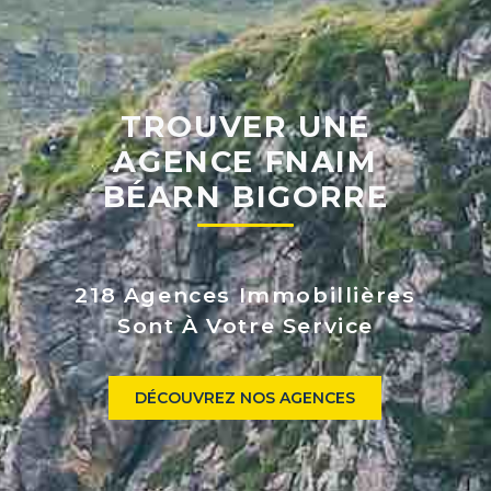
TROUVER UNE
AGENCE FNAIM
BÉARN BIGORRE
218 Agences Immobillières
Sont À Votre Service
DÉCOUVREZ NOS AGENCES