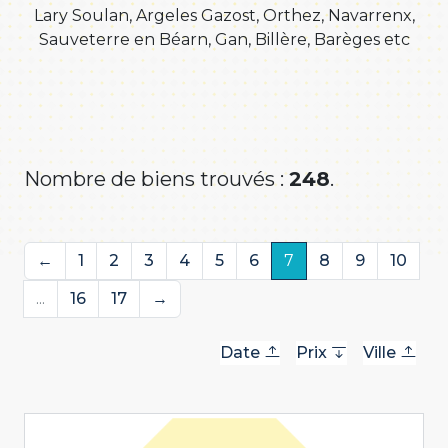
Lary Soulan, Argeles Gazost, Orthez, Navarrenx,
Sauveterre en Béarn, Gan, Billère, Barèges etc
Nombre de biens trouvés :
248
.
←
1
2
3
4
5
6
7
8
9
10
...
16
17
→
Date
Prix
Ville