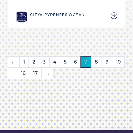
CITYA PYRENEES OCEAN
←
1
2
3
4
5
6
7
8
9
10
...
16
17
→