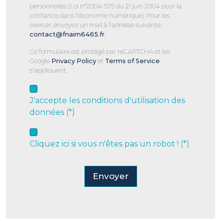
personnelles (Loi n°2004-575 du 21 juin 2004 pour la
confiance dans l'économie numérique). Pour les
exercer, envoyez un mail à l'adresse suivante :
contact@fnaim6465.fr
.
Ce formulaire est protégé par reCAPTCHA et les
Google
Privacy Policy
et
Terms of Service
s'appliquent.
J'accepte les conditions d'utilisation des
données (*)
Cliquez ici si vous n'êtes pas un robot ! (*)
Envoyer