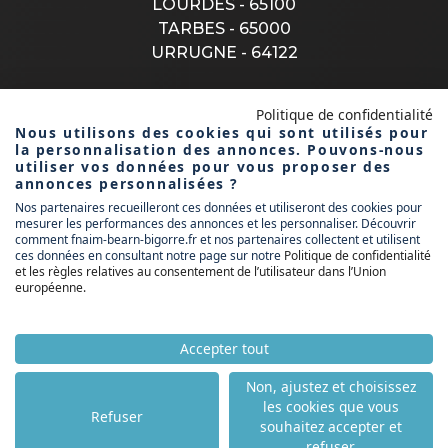
LOURDES - 65100
TARBES - 65000
URRUGNE - 64122
Politique de confidentialité
CONTACTEZ-NOUS
Nous utilisons des cookies qui sont utilisés pour
la personnalisation des annonces. Pouvons-nous
utiliser vos données pour vous proposer des
annonces personnalisées ?
Nos partenaires recueilleront ces données et utiliseront des cookies pour
1 rue donzac
mesurer les performances des annonces et les personnaliser. Découvrir
64100 bayonne
comment fnaim-bearn-bigorre.fr et nos partenaires collectent et utilisent
ces données en consultant notre page sur notre
Politique de confidentialité
et les règles relatives au consentement de l’utilisateur dans l’Union
contact@fnaim6465.fr
européenne
.
Accepter tout
Non, ajustez et choisissez
les cookies que vous
Refuser
souhaitez accepter et
© FNAIM 2026
| Réalisation :
&Célestine
-
Kodmaster
refuser.