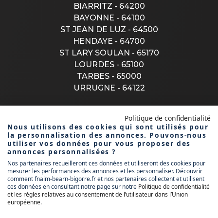
BIARRITZ - 64200
BAYONNE - 64100
ST JEAN DE LUZ - 64500
HENDAYE - 64700
ST LARY SOULAN - 65170
LOURDES - 65100
TARBES - 65000
URRUGNE - 64122
Politique de confidentialité
CONTACTEZ-NOUS
Nous utilisons des cookies qui sont utilisés pour
la personnalisation des annonces. Pouvons-nous
utiliser vos données pour vous proposer des
annonces personnalisées ?
Nos partenaires recueilleront ces données et utiliseront des cookies pour
1 rue donzac
mesurer les performances des annonces et les personnaliser. Découvrir
64100 bayonne
comment fnaim-bearn-bigorre.fr et nos partenaires collectent et utilisent
ces données en consultant notre page sur notre
Politique de confidentialité
et les règles relatives au consentement de l’utilisateur dans l’Union
contact@fnaim6465.fr
européenne
.